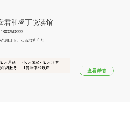
安君和睿丁悦读馆
832508333
省唐山市迁安市君和广场
 阅读理解
阅读体验· 阅读习惯
观评测服务
1份绘本精度课
查看详情