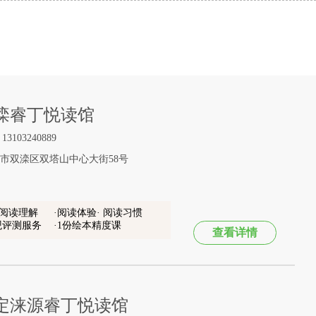
滦睿丁悦读馆
103240889
市双滦区双塔山中心大街58号
 阅读理解
阅读体验· 阅读习惯
观评测服务
1份绘本精度课
查看详情
定涞源睿丁悦读馆