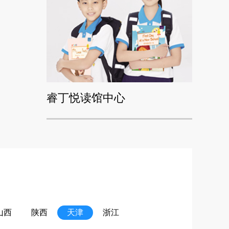
睿丁悦读馆中心
山西
陕西
天津
浙江