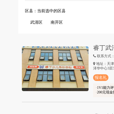
区县：当前选中的区县
武清区
南开区
睿丁武
联系方式：02
地址：天津
泽华中心3层3
报名礼
1V1能力
200元现