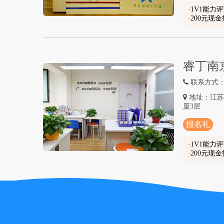
1V1能力
200元现
睿丁南
联系方式：02
地址：江苏
厦3层
报名礼
1V1能力
200元现