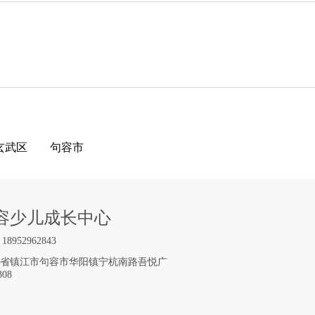
玄武区
句容市
容少儿成长中心
952962843
省镇江市句容市华阳镇宁杭南路吾悦广
308