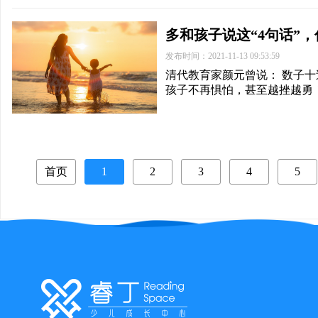
多和孩子说这“4句话”
发布时间：2021-11-13 09:53:59
清代教育家颜元曾说： 数子
孩子不再惧怕，甚至越挫越勇
首页
1
2
3
4
5