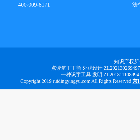
400-009-8171
法
知识产权所
点读笔丁丁熊 外观设计 ZL2021302694978 
一种识字工具 发明 ZL201811108994.3
Copyright 2019 ruidingyingyu.com All Rights Reserved
京I